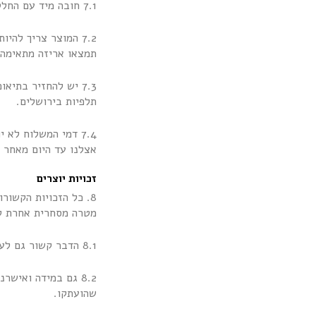
7.1 חובה מיד עם החלטתכם לשלוח מייל ו/או הודעה למוקד הווטסאפ עם בקשתכם.
7.2 המוצר צריך לה
תמצאו אריזה מתאימה 
תלפיות בירושלים.
7.4 דמי המשלוח לא
אצלנו עד היום מאחר ו
זכויות יוצרים
8. כל הזכויות הקשורות למדיה, לתוכן ולפטנטים בחנות שלנו שייכים ל"
מטרה מסחרית אחרת לל
8.1 הדבר קשור גם לעיצוב האתר, לתמונות, סרטונים ותיאורי המוצרים.
8.2 גם במידה ואיש
שהועתקו.