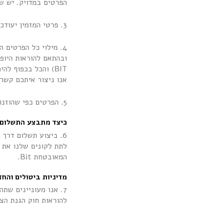
הפרטים במדויק. יש שא
3. פרטי המזמין יעודכנו בהתאם לאמור בטופס ההזמנה המקוון באתר.
4. מילוי כל הפרטים
ובהתאם להוראות היופ
BIT) והכל בכפוף 
אנו ניצור איתכם קשר
5. הפרטים כפי שהוזנו בטופס ההזמנה על ידי המזמין, הם הראיה לנוכונות הפעולות שלו.
כיצד מתבצע התשלום
6. ביצוע תשלום דרך
לתת לקונים שלנו את 
המאובטחת Bit.
מדיניות ביטולים והחז
7. אנו מעוניינים שת
להוראות חוק הגנת הצרכן והתקנות שבו