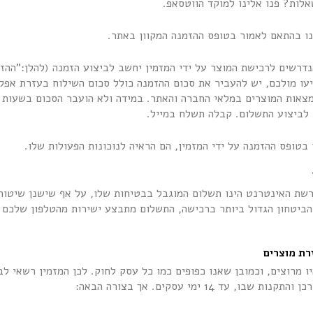
לות? פנו אלינו למוקד הווטסאפ.
 הנדרשים לרכישת המוצר על ידי המזמין יחשב לביצוע הזמנה (להלן:”הה
יעו מולכם, יש להעביר את סכום ההזמנה כולל סכום השילוח בעזרת אפל
להימצאות המוצרים במלאי החברה והאתר. במידה ולא הועבר הסכום בשעות
 לביצוע התשלום. קבלה תשלח במייל.
 רשת האינטרנט הינו תשלום המוגבל בבטיחות שלו, על אף שישנן שיטות
הביטחון הגדול ביותר ברכישה, התשלום מתבצע ישירות מהטלפון שלכם 
רת מוצרים
היו מרוצים, וכמובן שאנו כפופים כמו כל עסק לחוק. לכן המזמין רשאי
, עד 14 ימי עסקים. אך בצורה הבאה: