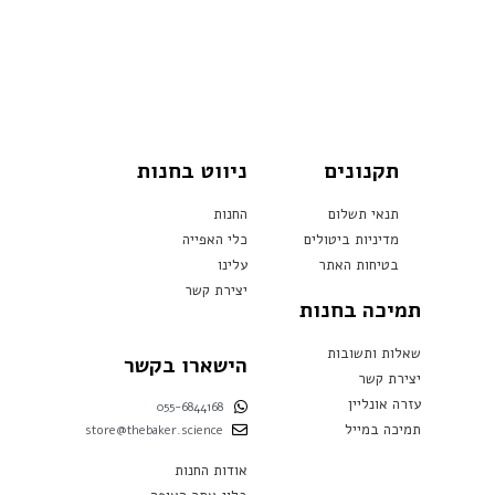
תקנונים
ניווט בחנות
תנאי תשלום
החנות
מדיניות ביטולים
כלי האפייה
בטיחות האתר
עלינו
יצירת קשר
תמיכה בחנות
שאלות ותשובות
הישארו בקשר
יצירת קשר
עזרה אונליין
055-6844168
תמיכה במייל
store@thebaker.science
אודות החנות